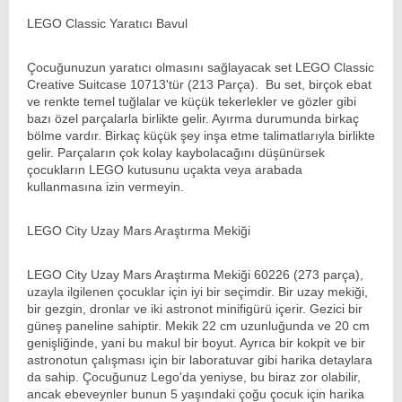
LEGO Classic Yaratıcı Bavul
Çocuğunuzun yaratıcı olmasını sağlayacak set LEGO Classic
Creative Suitcase 10713'tür (213 Parça). Bu set, birçok ebat
ve renkte temel tuğlalar ve küçük tekerlekler ve gözler gibi
bazı özel parçalarla birlikte gelir. Ayırma durumunda birkaç
bölme vardır. Birkaç küçük şey inşa etme talimatlarıyla birlikte
gelir. Parçaların çok kolay kaybolacağını düşünürsek
çocukların LEGO kutusunu uçakta veya arabada
kullanmasına izin vermeyin.
LEGO City Uzay Mars Araştırma Mekiği
LEGO City Uzay Mars Araştırma Mekiği 60226 (273 parça),
uzayla ilgilenen çocuklar için iyi bir seçimdir. Bir uzay mekiği,
bir gezgin, dronlar ve iki astronot minifigürü içerir. Gezici bir
güneş paneline sahiptir. Mekik 22 cm uzunluğunda ve 20 cm
genişliğinde, yani bu makul bir boyut. Ayrıca bir kokpit ve bir
astronotun çalışması için bir laboratuvar gibi harika detaylara
da sahip. Çocuğunuz Lego'da yeniyse, bu biraz zor olabilir,
ancak ebeveynler bunun 5 yaşındaki çoğu çocuk için harika