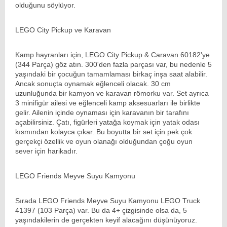
olduğunu söylüyor.
LEGO City Pickup ve Karavan
Kamp hayranları için,
LEGO
City Pickup & Caravan 60182'ye
(344 Parça) göz atın. 300'den fazla parçası var, bu nedenle 5
yaşındaki bir çocuğun tamamlaması birkaç inşa saat alabilir.
Ancak sonuçta oynamak eğlenceli olacak. 30 cm
uzunluğunda bir kamyon ve karavan römorku var. Set ayrıca
3 minifigür ailesi ve eğlenceli kamp aksesuarları ile birlikte
gelir. Ailenin içinde oynaması için karavanın bir tarafını
açabilirsiniz. Çatı, figürleri yatağa koymak için yatak odası
kısmından kolayca çıkar. Bu boyutta bir set için pek çok
gerçekçi özellik ve oyun olanağı olduğundan çoğu oyun
sever için harikadır.
LEGO Friends Meyve Suyu Kamyonu
Sırada LEGO Friends Meyve Suyu Kamyonu
LEGO
Truck
41397 (103 Parça) var. Bu da 4+ çizgisinde olsa da, 5
yaşındakilerin de gerçekten keyif alacağını düşünüyoruz.