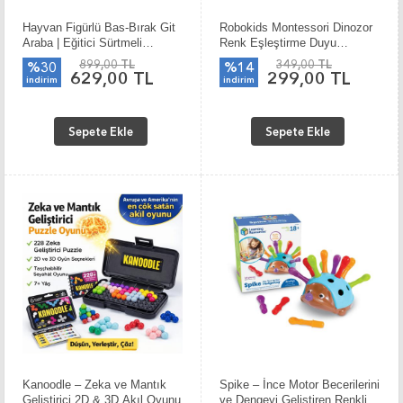
Hayvan Figürlü Bas-Bırak Git
Robokids Montessori Dinozor
Araba | Eğitici Sürtmeli
Renk Eşleştirme Duyu
Oyuncak
Oyuncağı
899,00 TL
349,00 TL
%30
%14
629,00 TL
299,00 TL
indirim
indirim
Sepete Ekle
Sepete Ekle
Kanoodle – Zeka ve Mantık
Spike – İnce Motor Becerilerini
Geliştirici 2D & 3D Akıl Oyunu
ve Dengeyi Geliştiren Renkli