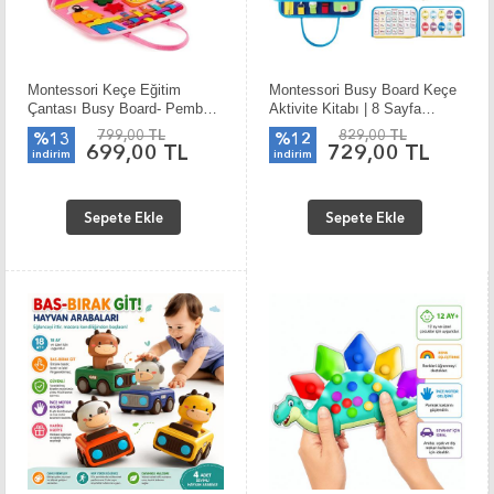
Montessori Keçe Eğitim
Montessori Busy Board Keçe
Çantası Busy Board- Pembe 4
Aktivite Kitabı | 8 Sayfa
Sayfa
Dinazor Temalı
799,00 TL
829,00 TL
%13
%12
699,00 TL
729,00 TL
indirim
indirim
Sepete Ekle
Sepete Ekle