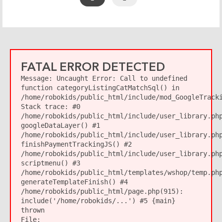
FATAL ERROR DETECTED
Message:
Uncaught Error: Call to undefined
function categoryListingCatMatchSql() in
/home/robokids/public_html/include/mod_GoogleTrack
Stack trace: #0
/home/robokids/public_html/include/user_library.ph
googleDataLayer() #1
/home/robokids/public_html/include/user_library.ph
finishPaymentTrackingJS() #2
/home/robokids/public_html/include/user_library.ph
scriptmenu() #3
/home/robokids/public_html/templates/wshop/temp.ph
generateTemplateFinish() #4
/home/robokids/public_html/page.php(915):
include('/home/robokids/...') #5 {main}
thrown
File: