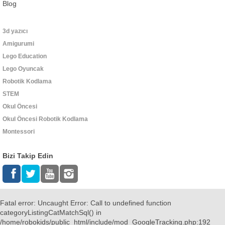
Blog
3d yazıcı
Amigurumi
Lego Education
Lego Oyuncak
Robotik Kodlama
STEM
Okul Öncesi
Okul Öncesi Robotik Kodlama
Montessori
Bizi Takip Edin
Fatal error
: Uncaught Error: Call to undefined function
categoryListingCatMatchSql() in
/home/robokids/public_html/include/mod_GoogleTracking.php:192