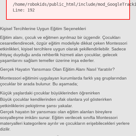
/home/robokids/public_html/include/mod_GoogleTrack
Line:
192
Kişisel Tercihlerine Uygun Eğitim Seçenekleri
Eğitim alanı, çocuk ve eğitmen ayrılmaz bir üçgendir. Çocukları
cesaretlendirecek, özgür eğitim modeliyle dikkat çeken
Montessori
etkinlikleri
, kişisel tercihlere uygun olarak şekillendirilebilir. Sadece
ihtiyaç duyduğu anda rehberlik hizmeti alan çocuklar, gelecek
yaşamlarını sağlam temeller üzerine inşa ederler.
Gerçek Hayatın Yansıması Olan Eğitim Alanı Nasıl Yaratılır?
Montessori eğitimini uygulayan kurumlarda farklı yaş gruplarından
çocuklar bir arada bulunur. Bu aşamada;
Küçük yaşlardaki çocuklar büyüklerinden öğrenirken
Büyük çocuklar kendilerinden ufak olanlara yol gösterirken
yetkinliklerini pekiştirme şansı yakalar.
Gerçek hayatın bir yansıması olan eğitim alanları bireylere
sosyalleşme imkânı sunar. Eğitim verilecek sınıfta
Montessori
materyalleri
kategorilere ayrılır ve çocukların erişebilecekleri yerlere
dizilir.