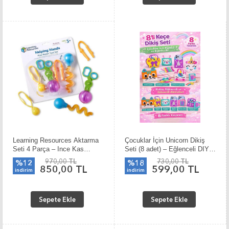
Learning Resources Aktarma
Çocuklar İçin Unicorn Dikiş
Seti 4 Parça – Ince Kas
Seti (8 adet) – Eğlenceli DIY
Gelişim Seti LER5558
Kit
970,00 TL
730,00 TL
%12
%18
850,00 TL
599,00 TL
indirim
indirim
Sepete Ekle
Sepete Ekle