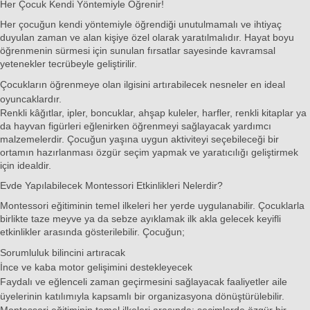
Her Çocuk Kendi Yöntemiyle Öğrenir!
Her çocuğun kendi yöntemiyle öğrendiği unutulmamalı ve ihtiyaç
duyulan zaman ve alan kişiye özel olarak yaratılmalıdır. Hayat boyu
öğrenmenin sürmesi için sunulan fırsatlar sayesinde kavramsal
yetenekler tecrübeyle geliştirilir.
Çocukların öğrenmeye olan ilgisini artırabilecek nesneler en ideal
oyuncaklardır.
Renkli kâğıtlar, ipler, boncuklar, ahşap kuleler, harfler, renkli kitaplar ya
da hayvan figürleri eğlenirken öğrenmeyi sağlayacak yardımcı
malzemelerdir. Çocuğun yaşına uygun aktiviteyi seçebileceği bir
ortamın hazırlanması özgür seçim yapmak ve yaratıcılığı geliştirmek
için idealdir.
Evde Yapılabilecek Montessori Etkinlikleri Nelerdir?
Montessori eğitiminin temel ilkeleri her yerde uygulanabilir. Çocuklarla
birlikte taze meyve ya da sebze ayıklamak ilk akla gelecek keyifli
etkinlikler arasında gösterilebilir. Çocuğun;
Sorumluluk bilincini artıracak
İnce ve kaba motor gelişimini destekleyecek
Faydalı ve eğlenceli zaman geçirmesini sağlayacak faaliyetler aile
üyelerinin katılımıyla kapsamlı bir organizasyona dönüştürülebilir.
Montessori eğitiminin temel ilkeleri arasında;
seçimlerde özgür bir