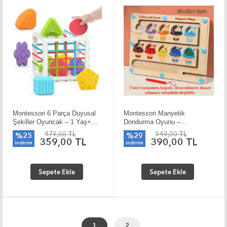
Montessori 6 Parça Duyusal
Montessori Manyetik
Şekiller Oyuncak – 1 Yaş+
Dondurma Oyunu –
Eğitim Seti
Güçlendirilmiş Mıknatıslarla
479,00 TL
549,00 TL
%25
%29
Renk ve Sayı Labirenti
359,00 TL
390,00 TL
indirim
indirim
Sepete Ekle
Sepete Ekle
1
2