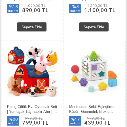
Kirpi Oyunu
1.090,00 TL
1.200,00 TL
%18
%8
890,00 TL
1.100,00 TL
indirim
indirim
Sepete Ekle
Sepete Ekle
Peluş Çiftlik Evi Oyuncak Seti
Montessori Şekil Eşleştirme
| Yumuşak Taşınabilir Ahır | 6
Küpü - Geometrik Bloklu
Adet Sevimli Çiftlik Hayvanı
Eğitici Oyuncak (18 Ay+)
999,00 TL
529,00 TL
%20
%17
799,00 TL
439,00 TL
indirim
indirim