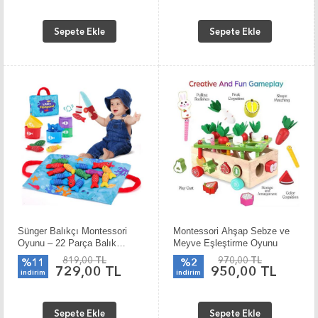
Sepete Ekle
Sepete Ekle
Sünger Balıkçı Montessori
Montessori Ahşap Sebze ve
Oyunu – 22 Parça Balık
Meyve Eşleştirme Oyunu
Tutma Seti
819,00 TL
970,00 TL
%11
%2
729,00 TL
950,00 TL
indirim
indirim
Sepete Ekle
Sepete Ekle