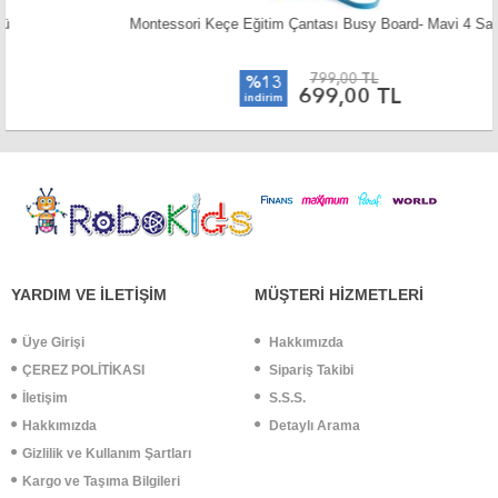
Montessori Keçe Eğitim Çantası Busy Board- Mavi 4 Sayfa
799,00 TL
%13
699,00 TL
indirim
YARDIM VE İLETİŞİM
MÜŞTERİ HİZMETLERİ
Üye Girişi
Hakkımızda
ÇEREZ POLİTİKASI
Sipariş Takibi
İletişim
S.S.S.
Hakkımızda
Detaylı Arama
Gizlilik ve Kullanım Şartları
Kargo ve Taşıma Bilgileri