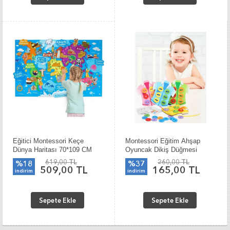
Eğitici Montessori Keçe
Montessori Eğitim Ahşap
Dünya Haritası 70*109 CM
Oyuncak Dikiş Düğmesi
619,00 TL
260,00 TL
%18
%37
509,00 TL
165,00 TL
indirim
indirim
Sepete Ekle
Sepete Ekle