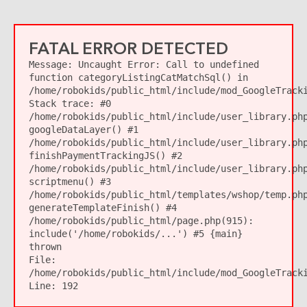
FATAL ERROR DETECTED
Message:
Uncaught Error: Call to undefined
function categoryListingCatMatchSql() in
/home/robokids/public_html/include/mod_GoogleTrack
Stack trace: #0
/home/robokids/public_html/include/user_library.ph
googleDataLayer() #1
/home/robokids/public_html/include/user_library.ph
finishPaymentTrackingJS() #2
/home/robokids/public_html/include/user_library.ph
scriptmenu() #3
/home/robokids/public_html/templates/wshop/temp.ph
generateTemplateFinish() #4
/home/robokids/public_html/page.php(915):
include('/home/robokids/...') #5 {main}
thrown
File:
/home/robokids/public_html/include/mod_GoogleTrack
Line:
192