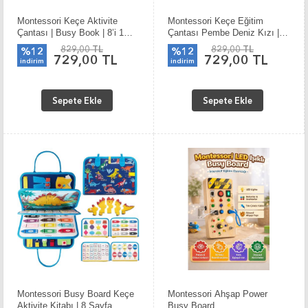
Montessori Keçe Aktivite
Montessori Keçe Eğitim
Çantası | Busy Book | 8’i 1
Çantası Pembe Deniz Kızı |
Arada | Mor Denizkızı
Busy Board 8 Sayfa
829,00 TL
829,00 TL
%12
%12
729,00 TL
729,00 TL
indirim
indirim
Sepete Ekle
Sepete Ekle
Montessori Busy Board Keçe
Montessori Ahşap Power
Aktivite Kitabı | 8 Sayfa
Busy Board