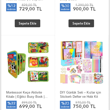
Dinazor Temalı
829,00 TL
1.290,00 TL
%12
%30
729,00 TL
900,00 TL
indirim
indirim
Sepete Ekle
Sepete Ekle
Montessori Keçe Aktivite
DIY Günlük Seti – Kızlar için
Kitabı | Eğitici Busy Book |
Stickerlı Defter ve Hobi Kit
Çiftlik Temalı | İnce Motor
899,00 TL
970,00 TL
%22
%23
Gelişim Oyuncağı
699,00 TL
750,00 TL
indirim
indirim