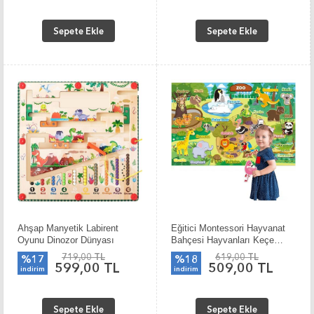
Sepete Ekle
Sepete Ekle
Ahşap Manyetik Labirent
Eğitici Montessori Hayvanat
Oyunu Dinozor Dünyası
Bahçesi Hayvanları Keçe
70*109 CM
719,00 TL
619,00 TL
%17
%18
599,00 TL
509,00 TL
indirim
indirim
Sepete Ekle
Sepete Ekle