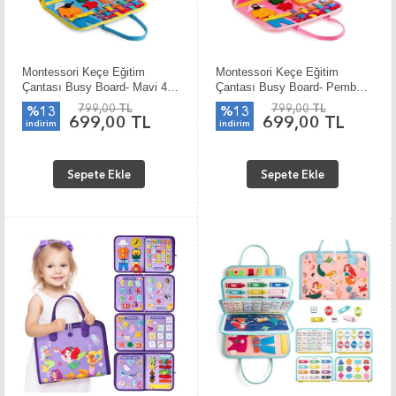
Montessori Keçe Eğitim
Montessori Keçe Eğitim
Çantası Busy Board- Mavi 4
Çantası Busy Board- Pembe 4
Sayfa
Sayfa
799,00 TL
799,00 TL
%13
%13
699,00 TL
699,00 TL
indirim
indirim
Sepete Ekle
Sepete Ekle