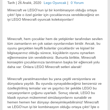
Tarih |
26 Aralık, 2020
Lego Oyuncak
|
0 Yorum
Minecraft ve LEGO'nun iyi bir kombinasyon olduğu ortaya
çıktı! İşte o özel günler için çocuklarınıza verebileceğiniz en
iyi LEGO Minecraft oyuncak koleksiyonları!
Minecraft, hem çocuklar hem de yetişkinler tarafından sevilen
tüm zamanların en çok satan oyunlarından biridir. Ancak, bu
oyunu gerçekten keyifli bulanlar çocuklardır ve kişisel bir
bilgisayarınız olduğu sürece, küçüklerin oyunu oynarken
eğlenmesine izin verebilirsiniz. Bununla birlikte, Minecraft
konseptini çocuklarınıza tanıtmanın başka bir eğlenceli yolu
daha var: Onlara
LEGO Minecraft setleri
alarak!
Minecraft yaratılmasından bu yana çeşitli versiyonlara ve
dünyalara yayıldı. Bu oyunda oynayabileceğiniz benzersiz ve
özelleştirilmiş temalar var ve şaşırtıcı bir şekilde LEGO bu
varyasyonların çoğunu uyarladı. Sonuç olarak,
LEGO
bu
klasik oyunun mükemmel simülasyonlarını sunabilir ve
hemen hemen her dünyayı deneyimleyebilirsiniz! Minecraft
ve LEGO'nun iyi bir kombinasyon olduğu ortaya çıktı! İşte o