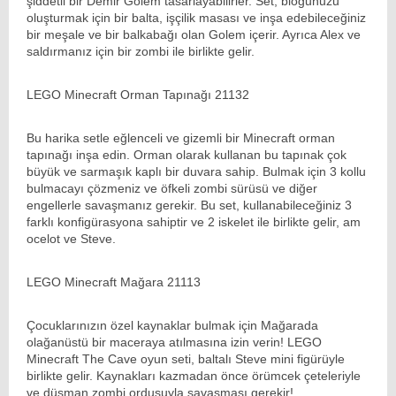
şiddetli bir Demir Golem tasarlayabilirler. Set, bloğunuzu
oluşturmak için bir balta, işçilik masası ve inşa edebileceğiniz
bir meşale ve bir balkabağı olan Golem içerir. Ayrıca Alex ve
saldırmanız için bir zombi ile birlikte gelir.
LEGO Minecraft Orman Tapınağı 21132
Bu harika setle eğlenceli ve gizemli bir Minecraft orman
tapınağı inşa edin. Orman olarak kullanan bu tapınak çok
büyük ve sarmaşık kaplı bir duvara sahip. Bulmak için 3 kollu
bulmacayı çözmeniz ve öfkeli zombi sürüsü ve diğer
engellerle savaşmanız gerekir. Bu set, kullanabileceğiniz 3
farklı konfigürasyona sahiptir ve 2 iskelet ile birlikte gelir, am
ocelot ve Steve.
LEGO Minecraft Mağara 21113
Çocuklarınızın özel kaynaklar bulmak için Mağarada
olağanüstü bir maceraya atılmasına izin verin!
LEGO
Minecraft
The Cave oyun seti, baltalı Steve mini figürüyle
birlikte gelir. Kaynakları kazmadan önce örümcek çeteleriyle
ve düşman zombi ordusuyla savaşması gerekir!