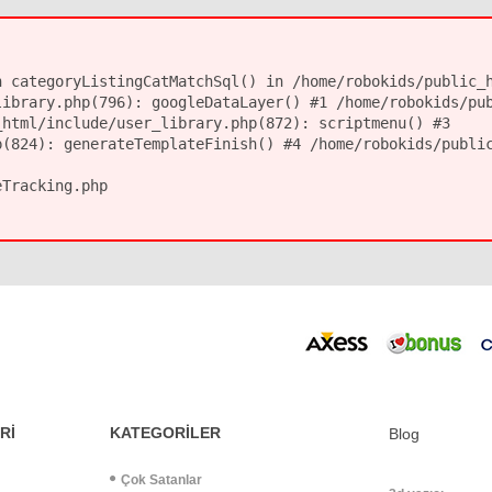
 categoryListingCatMatchSql() in /home/robokids/public_h
library.php(796): googleDataLayer() #1 /home/robokids/pu
_html/include/user_library.php(872): scriptmenu() #3
p(824): generateTemplateFinish() #4 /home/robokids/publi
eTracking.php
Rİ
KATEGORİLER
Blog
Çok Satanlar