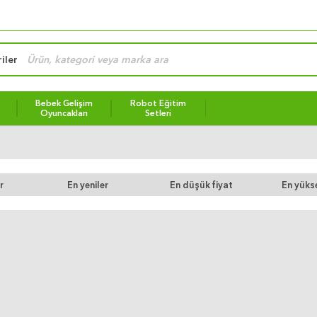
iler
Bebek Gelişim
Robot Eğitim
Oyuncakları
Setleri
r
En yeniler
En düşük fiyat
En yükse