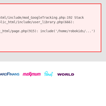
tml/include/mod_GoogleTracking.php:192 Stack
blic_html/include/user_library.php(666):
c_html/page.php(915): include('/home/robokids/...')