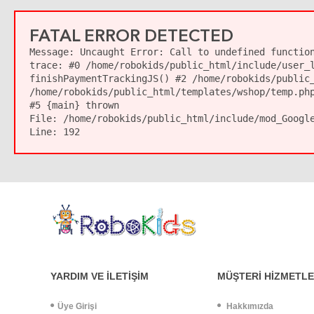
FATAL ERROR DETECTED
Message:
Uncaught Error: Call to undefined function
trace: #0 /home/robokids/public_html/include/user_
finishPaymentTrackingJS() #2 /home/robokids/public
/home/robokids/public_html/templates/wshop/temp.ph
#5 {main} thrown
File:
/home/robokids/public_html/include/mod_Googl
Line:
192
YARDIM VE İLETİŞİM
MÜŞTERİ HİZMETLE
Üye Girişi
Hakkımızda