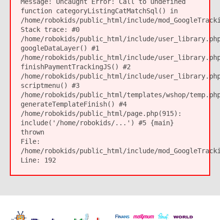
Message:
Uncaught Error: Call to undefined
function categoryListingCatMatchSql() in
/home/robokids/public_html/include/mod_GoogleTrack
Stack trace: #0
/home/robokids/public_html/include/user_library.ph
googleDataLayer() #1
/home/robokids/public_html/include/user_library.ph
finishPaymentTrackingJS() #2
/home/robokids/public_html/include/user_library.ph
scriptmenu() #3
/home/robokids/public_html/templates/wshop/temp.ph
generateTemplateFinish() #4
/home/robokids/public_html/page.php(915):
include('/home/robokids/...') #5 {main}
thrown
File:
/home/robokids/public_html/include/mod_GoogleTrack
Line:
192