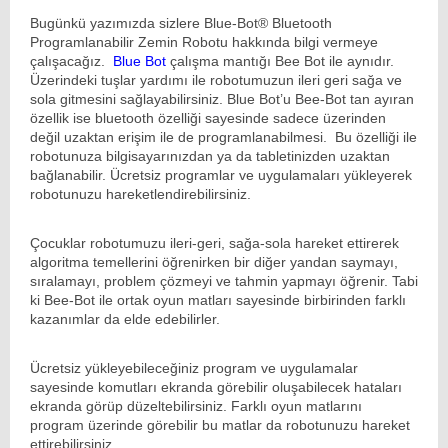
Bugünkü yazımızda sizlere Blue-Bot® Bluetooth
Programlanabilir Zemin Robotu hakkında bilgi vermeye
çalışacağız.
Blue Bot
çalışma mantığı Bee Bot ile aynıdır.
Üzerindeki tuşlar yardımı ile robotumuzun ileri geri sağa ve
sola gitmesini sağlayabilirsiniz. Blue Bot’u Bee-Bot tan ayıran
özellik ise bluetooth özelliği sayesinde sadece üzerinden
değil uzaktan erişim ile de programlanabilmesi. Bu özelliği ile
robotunuza bilgisayarınızdan ya da tabletinizden uzaktan
bağlanabilir. Ücretsiz programlar ve uygulamaları yükleyerek
robotunuzu hareketlendirebilirsiniz.
Çocuklar robotumuzu ileri-geri, sağa-sola hareket ettirerek
algoritma temellerini öğrenirken bir diğer yandan saymayı,
sıralamayı, problem çözmeyi ve tahmin yapmayı öğrenir. Tabi
ki Bee-Bot ile ortak oyun matları sayesinde birbirinden farklı
kazanımlar da elde edebilirler.
Ücretsiz yükleyebileceğiniz program ve uygulamalar
sayesinde komutları ekranda görebilir oluşabilecek hataları
ekranda görüp düzeltebilirsiniz. Farklı oyun matlarını
program üzerinde görebilir bu matlar da robotunuzu hareket
ettirebilirsiniz.