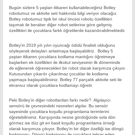
Bugün sizlere 5 yaştan itibaren kullanabileceğiniz Botley
robotumuz ve aktivite seti hakkında bilgi veriyor olacağız.
Botley robotumuz tipik bir okul öncesi robotu özellikleri
taşımak ile beraber diğer robot setlerine göre gelişmiş
özellikleri ile çocuklara farklı öğretilerde kazandırabilmektedir.
Botley’in 2019 yılı yılın oyuncağı ödülü finalisti olduğunu
söyleyerek detayları anlatmaya başlayabiliriz. Botley 5
yaştan itibaren çocuklara kodlama mantığını öğretmeye
başlarken ek özellikleri ile ilkokul seviyesinin ilk döneminde
de eğlenerek öğrenecekleri bir robot olarak karşımıza çıkıyor.
Kutusundan çıkarılır çıkarılmaz çocuklar ile kodlama
yapmaya başlayabilirsiniz. Botley 77 parçalık aktivite seti ile
ekransız olarak çocuklara kodlamayı öğretir.
Peki Botley’in diğer robotlardan farkı nedir? Algılayıcı
sensörü ile çevresindeki nesneleri algılar. Bu sensör
sayesinde çocuklara koşullu programlama terimlerini
öğretebilirsiniz. Karışışında nesne gördüğünde sola dön
görmez ise düz git en basit koşullu programlama örneği
olarak karşımıza çıkıyor. Botley’in bir diğer özelliği ise döngü
fonksiyonu. Döngü fonksiyonu ile çocuklara tekrar eden