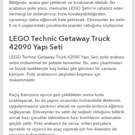
Bittiğinde, araba geri çekilerek ve bırakılarak itilebilir. Bu
arabanın polis yönü, memurlar LEGO Şehri'ni rahatsız eden
herhangi bir dolandırıcıyı hızla kovalayabildiğinden,
oynamayı daha eğlenceli hale getirecek. Ebeveynler bu setin
5 ve 6 yaşlarındaki çocuklarda popüler olduğunu söylüyorlar.
LEGO Technic Getaway Truck
42090 Yapı Seti
LEGO Technic Getaway Truck 42090 Yapı Seti, polis arabası
setini mükemmel bir şekilde tamamlar. Bu, alev çıkartmaları
ve büyük lastikleriyle baş belası gibi görünen bir canavar
kamyon. Polis arabasının peşinden koşması için
mükemmeldir.
Kaçış Kamyonu ayrıca geri çekildikten sonra hızla
uzaklaşacak, bu da yapım sırasında mühendislik ilkelerinin
uygulanmasına yardımcı olacak ve oyunda tonlarca eğlence
sağlayacak. Ebeveynler bu setin de sağlam olduğunu bildirdi,
ancak bazı çocuklar talimatların bazı kısımlarını anlamakta
güçlük çekti. Polis arabanız da varsa, onları parçalara
ayırabilir ve üçüncü bir araç yapmak için her ikisinden de
parçalar kullanabilirsiniz.