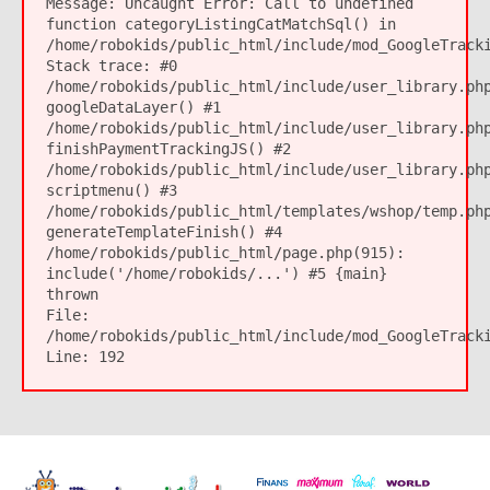
Message:
Uncaught Error: Call to undefined
function categoryListingCatMatchSql() in
/home/robokids/public_html/include/mod_GoogleTrack
Stack trace: #0
/home/robokids/public_html/include/user_library.ph
googleDataLayer() #1
/home/robokids/public_html/include/user_library.ph
finishPaymentTrackingJS() #2
/home/robokids/public_html/include/user_library.ph
scriptmenu() #3
/home/robokids/public_html/templates/wshop/temp.ph
generateTemplateFinish() #4
/home/robokids/public_html/page.php(915):
include('/home/robokids/...') #5 {main}
thrown
File:
/home/robokids/public_html/include/mod_GoogleTrack
Line:
192