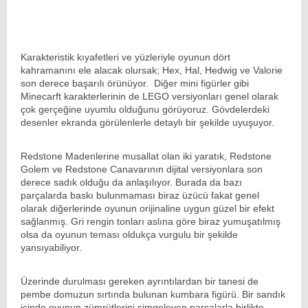
Karakteristik kıyafetleri ve yüzleriyle oyunun dört
kahramanını ele alacak olursak; Hex, Hal, Hedwig ve Valorie
son derece başarılı örünüyor. Diğer mini figürler gibi
Minecarft karakterlerinin de LEGO versiyonları genel olarak
çok gerçeğine uyumlu olduğunu görüyoruz. Gövdelerdeki
desenler ekranda görülenlerle detaylı bir şekilde uyuşuyor.
Redstone Madenlerine musallat olan iki yaratık, Redstone
Golem ve Redstone Canavarının dijital versiyonlara son
derece sadık olduğu da anlaşılıyor. Burada da bazı
parçalarda baskı bulunmaması biraz üzücü fakat genel
olarak diğerlerinde oyunun orijinaline uygun güzel bir efekt
sağlanmış. Gri rengin tonları aslına göre biraz yumuşatılmış
olsa da oyunun teması oldukça vurgulu bir şekilde
yansıyabiliyor.
Üzerinde durulması gereken ayrıntılardan bir tanesi de
pembe domuzun sırtında bulunan kumbara figürü. Bir sandık
içinde oyunun zümrütlerini simgeleyen parçalarla birlikte