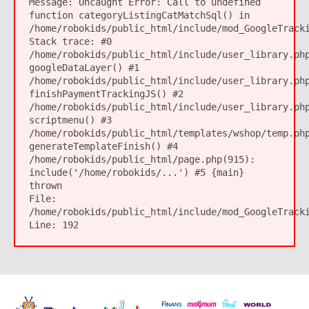
Message:
Uncaught Error: Call to undefined
function categoryListingCatMatchSql() in
/home/robokids/public_html/include/mod_GoogleTrack
Stack trace: #0
/home/robokids/public_html/include/user_library.ph
googleDataLayer() #1
/home/robokids/public_html/include/user_library.ph
finishPaymentTrackingJS() #2
/home/robokids/public_html/include/user_library.ph
scriptmenu() #3
/home/robokids/public_html/templates/wshop/temp.ph
generateTemplateFinish() #4
/home/robokids/public_html/page.php(915):
include('/home/robokids/...') #5 {main}
thrown
File:
/home/robokids/public_html/include/mod_GoogleTrack
Line:
192