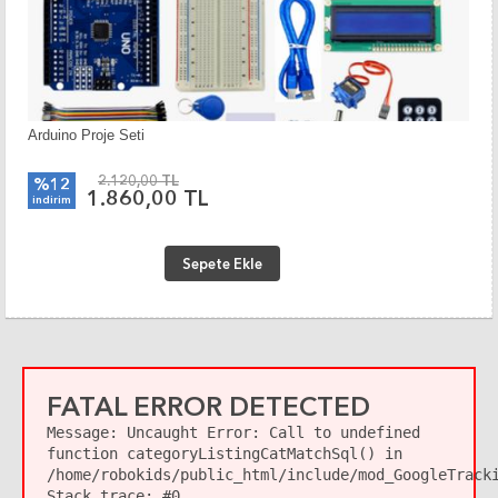
Arduino Proje Seti
2.120,00 TL
%12
1.860,00 TL
indirim
Sepete Ekle
FATAL ERROR DETECTED
Message:
Uncaught Error: Call to undefined
function categoryListingCatMatchSql() in
/home/robokids/public_html/include/mod_GoogleTrack
Stack trace: #0