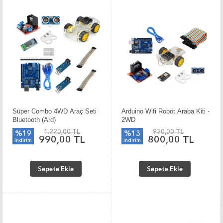
Süper Combo 4WD Araç Seti
Arduino Wifi Robot Araba Kiti -
Bluetooth (Ard)
2WD
1.220,00 TL
920,00 TL
%19
%13
990,00 TL
800,00 TL
indirim
indirim
Sepete Ekle
Sepete Ekle