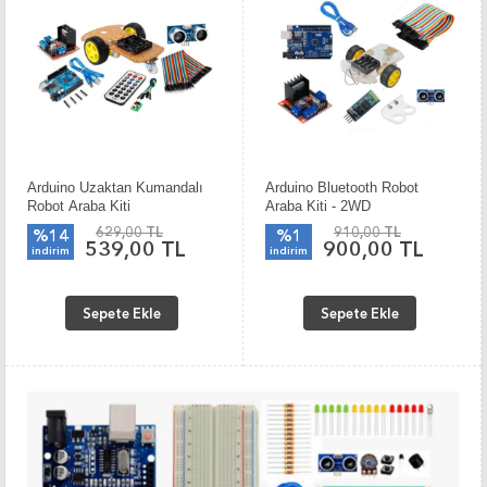
Arduino Uzaktan Kumandalı
Arduino Bluetooth Robot
Robot Araba Kiti
Araba Kiti - 2WD
629,00 TL
910,00 TL
%14
%1
539,00 TL
900,00 TL
indirim
indirim
Sepete Ekle
Sepete Ekle