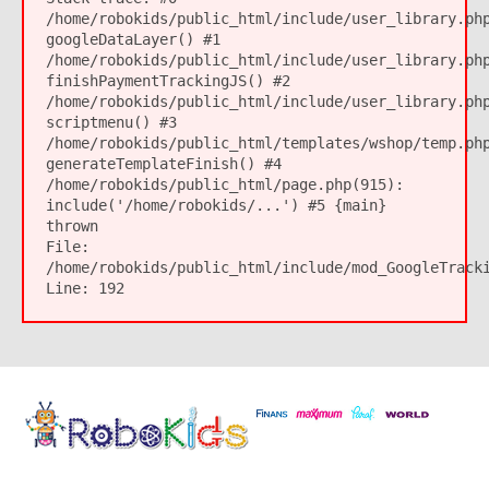
/home/robokids/public_html/include/user_library.ph
googleDataLayer() #1
/home/robokids/public_html/include/user_library.ph
finishPaymentTrackingJS() #2
/home/robokids/public_html/include/user_library.ph
scriptmenu() #3
/home/robokids/public_html/templates/wshop/temp.ph
generateTemplateFinish() #4
/home/robokids/public_html/page.php(915):
include('/home/robokids/...') #5 {main}
thrown
File:
/home/robokids/public_html/include/mod_GoogleTrack
Line:
192