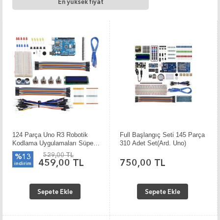
En yüksek fiyat
124 Parça Uno R3 Robotik
Full Başlangıç Seti 145 Parça
Kodlama Uygulamaları Süper
310 Adet Set(Ard. Uno)
Başlangıç Proje Eğitim Seti
529,00 TL
%13
(Ard)
459,00 TL
750,00 TL
indirim
Sepete Ekle
Sepete Ekle