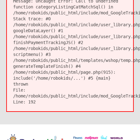
Message:
Uncaught Error: Call to undefined
function categoryListingCatMatchSql() in
/home/robokids/public_html/include/mod_GoogleTrack
Stack trace: #0
/home/robokids/public_html/include/user_library.ph
googleDataLayer() #1
/home/robokids/public_html/include/user_library.ph
finishPaymentTrackingJS() #2
/home/robokids/public_html/include/user_library.ph
scriptmenu() #3
/home/robokids/public_html/templates/wshop/temp.ph
generateTemplateFinish() #4
/home/robokids/public_html/page.php(915):
include('/home/robokids/...') #5 {main}
thrown
File:
/home/robokids/public_html/include/mod_GoogleTrack
Line:
192