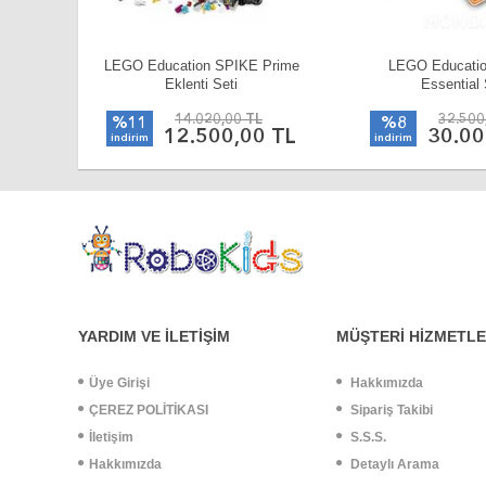
LEGO Education SPIKE Prime
LEGO Educati
Eklenti Seti
Essential 
14.020,00 TL
32.500
%11
%8
12.500,00 TL
30.00
indirim
indirim
YARDIM VE İLETİŞİM
MÜŞTERİ HİZMETLE
Üye Girişi
Hakkımızda
ÇEREZ POLİTİKASI
Sipariş Takibi
İletişim
S.S.S.
Hakkımızda
Detaylı Arama