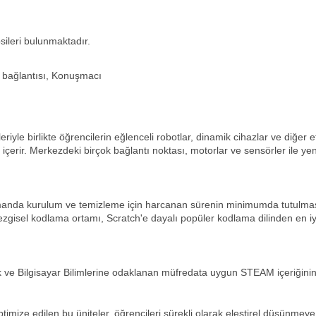
sileri bulunmaktadır.
th bağlantısı, Konuşmacı
riyle birlikte öğrencilerin eğlenceli robotlar, dinamik cihazlar ve diğer
çerir. Merkezdeki birçok bağlantı noktası, motorlar ve sensörler ile yen
amanda kurulum ve temizleme için harcanan sürenin minimumda tutulmas
n sezgisel kodlama ortamı, Scratch'e dayalı popüler kodlama dilinden en i
e Bilgisayar Bilimlerine odaklanan müfredata uygun STEAM içeriğinin 3 ü
 optimize edilen bu üniteler, öğrencileri sürekli olarak eleştirel düşünm