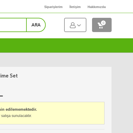
Siparişlerim
İletişim
Hakkımızda
0
ARA
ime Set
L
min edilememektedir.
 satışa sunulacaktır.