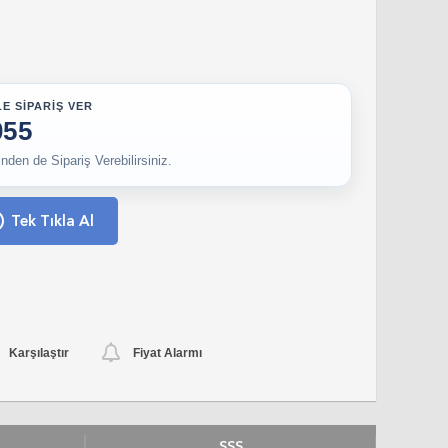
E SİPARİŞ VER
055
den de Sipariş Verebilirsiniz.
Tek Tıkla Al
Karşılaştır
Fiyat Alarmı
SSS