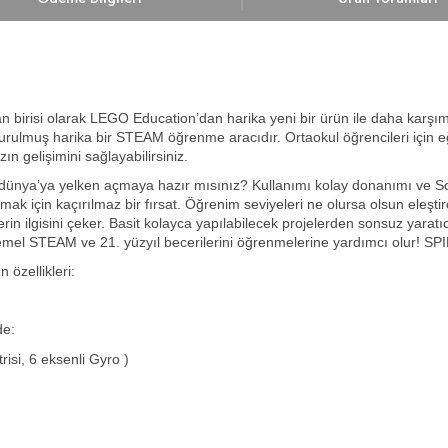
rdan birisi olarak LEGO Education’dan harika yeni bir ürün ile daha kar
urulmuş harika bir STEAM öğrenme aracıdır. Ortaokul öğrencileri için eğlen
gelişimini sağlayabilirsiniz.
r dünya’ya yelken açmaya hazır mısınız? Kullanımı kolay donanımı ve Sc
ttırmak için kaçırılmaz bir fırsat. Öğrenim seviyeleri ne olursa olsun ele
lerin ilgisini çeker. Basit kolayca yapılabilecek projelerden sonsuz yara
 temel STEAM ve 21. yüzyıl becerilerini öğrenmelerine yardımcı olur! SPI
 özellikleri:
de:
isi, 6 eksenli Gyro )