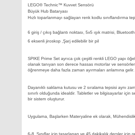
LEGO® Technic™ Kuvvet Sensörü
Büyük Hub Bataryası
Hızlı toparlanmayı sağlayan renk kodlu sınıflandırma tep
6 giriş / çıkış bağlantı noktası, 5x5 ışık matrisi, Bluetoo
6 eksenli jiroskop ,Şarj edilebilir bir pil
SPIKE Prime Set ayrıca çok çeşitli renkli LEGO yapı öğele
olanak tanıyan son derece hassas motorlar ve sensörler i
öğrenmeye daha fazla zaman ayırmaları anlamına gelir.
Dayanıklı saklama kutusu ve 2 sıralama tepsisi aynı z
sınırlı olduğunda idealdir. Tabletler ve bilgisayarlar içi
bir sistem oluşturur.
Uygulama, Başlarken Materyaline ek olarak, Mühendislik v
6-8. Sınıflar için tasarlanan ve 45 dakikalık dersler için