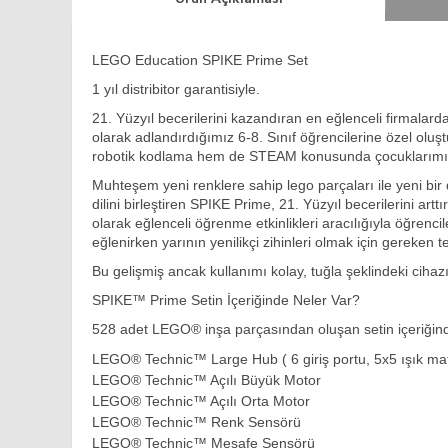
LEGO Education SPIKE Prime Set
1 yıl distribitor garantisiyle.
21. Yüzyıl becerilerini kazandıran en eğlenceli firmala
olarak adlandırdığımız 6-8. Sınıf öğrencilerine özel oluşt
robotik kodlama hem de STEAM konusunda çocuklarımızın 
Muhteşem yeni renklere sahip lego parçaları ile yeni bi
dilini birleştiren SPIKE Prime, 21. Yüzyıl becerilerini ar
olarak eğlenceli öğrenme etkinlikleri aracılığıyla öğrenci
eğlenirken yarının yenilikçi zihinleri olmak için gereken
Bu gelişmiş ancak kullanımı kolay, tuğla şeklindeki cihazın
SPIKE™ Prime Setin İçeriğinde Neler Var?
528 adet LEGO® inşa parçasından oluşan setin içeriğin
LEGO® Technic™ Large Hub ( 6 giriş portu, 5x5 ışık matr
LEGO® Technic™ Açılı Büyük Motor
LEGO® Technic™ Açılı Orta Motor
LEGO® Technic™ Renk Sensörü
LEGO® Technic™ Mesafe Sensörü