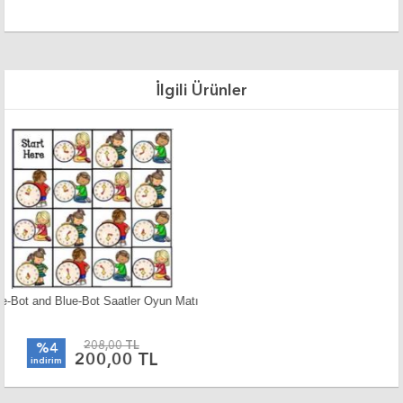
İlgili Ürünler
Bee-Bot and Blue-Bot Ülkeler Matı Yerli
208,00 TL
%4
200,00 TL
indirim