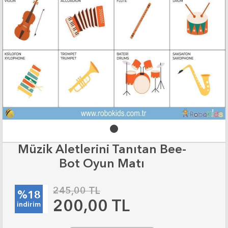
Müzik Aletlerini Tanıtan Bee-
Bot Oyun Matı
245,00 TL
%18
200,00 TL
indirim