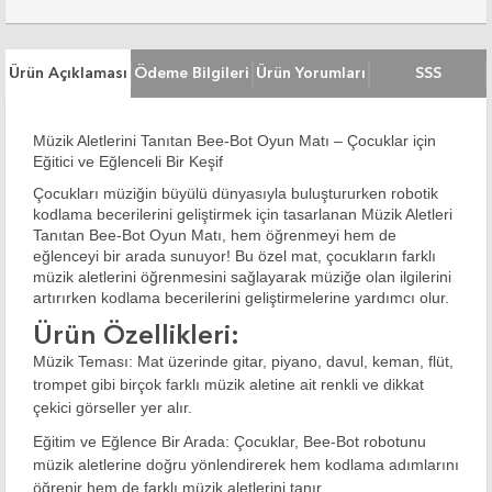
Ürün Açıklaması
Ödeme Bilgileri
Ürün Yorumları
SSS
Müzik Aletlerini Tanıtan Bee-Bot Oyun Matı – Çocuklar için
Eğitici ve Eğlenceli Bir Keşif
Çocukları müziğin büyülü dünyasıyla buluştururken robotik
kodlama becerilerini geliştirmek için tasarlanan
Müzik Aletleri
Tanıtan Bee-Bot Oyun Matı
, hem öğrenmeyi hem de
eğlenceyi bir arada sunuyor! Bu özel mat, çocukların farklı
müzik aletlerini öğrenmesini sağlayarak müziğe olan ilgilerini
artırırken kodlama becerilerini geliştirmelerine yardımcı olur.
Ürün Özellikleri:
Müzik Teması:
Mat üzerinde gitar, piyano, davul, keman, flüt,
trompet gibi birçok farklı müzik aletine ait renkli ve dikkat
çekici görseller yer alır.
Eğitim ve Eğlence Bir Arada:
Çocuklar, Bee-Bot robotunu
müzik aletlerine doğru yönlendirerek hem kodlama adımlarını
öğrenir hem de farklı müzik aletlerini tanır.