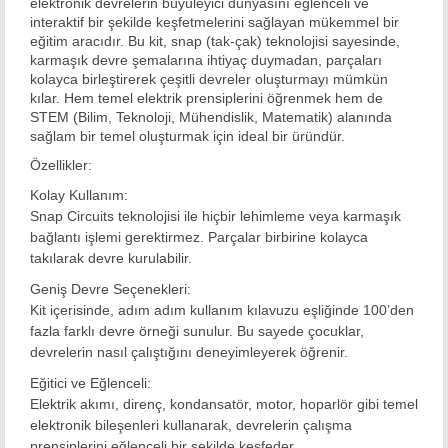
elektronik devrelerin büyüleyici dünyasını eğlenceli ve
interaktif bir şekilde keşfetmelerini sağlayan mükemmel bir
eğitim aracıdır. Bu kit, snap (tak-çak) teknolojisi sayesinde,
karmaşık devre şemalarına ihtiyaç duymadan, parçaları
kolayca birleştirerek çeşitli devreler oluşturmayı mümkün
kılar. Hem temel elektrik prensiplerini öğrenmek hem de
STEM (Bilim, Teknoloji, Mühendislik, Matematik) alanında
sağlam bir temel oluşturmak için ideal bir üründür.
Özellikler:
Kolay Kullanım:
Snap Circuits teknolojisi ile hiçbir lehimleme veya karmaşık
bağlantı işlemi gerektirmez. Parçalar birbirine kolayca
takılarak devre kurulabilir.
Geniş Devre Seçenekleri:
Kit içerisinde, adım adım kullanım kılavuzu eşliğinde 100’den
fazla farklı devre örneği sunulur. Bu sayede çocuklar,
devrelerin nasıl çalıştığını deneyimleyerek öğrenir.
Eğitici ve Eğlenceli:
Elektrik akımı, direnç, kondansatör, motor, hoparlör gibi temel
elektronik bileşenleri kullanarak, devrelerin çalışma
prensiplerini eğlenceli bir şekilde keşfeder.