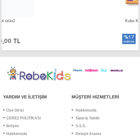
Kubo Kodlama ++ paketi
1.565,00 TL
%17
1.300,00 TL
indirim
YARDIM VE İLETİŞİM
MÜŞTERİ HİZMETLERİ
Üye Girişi
Hakkımızda
ÇEREZ POLİTİKASI
Sipariş Takibi
İletişim
S.S.S.
Hakkımızda
Detaylı Arama