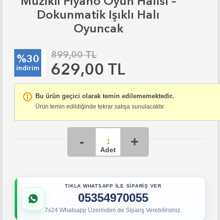
Müzikli Piyano Oyun Halısı –
Dokunmatik Işıklı Halı
Oyuncak
899,00 TL
%30
629,00 TL
indirim
Bu ürün geçici olarak temin edilememektedir.
Ürün temin edildiğinde tekrar satışa sunulacaktır.
TIKLA WHATSAPP İLE SİPARİŞ VER
05354970055
7x24 Whatsapp Üzerinden de Sipariş Verebilirsiniz.