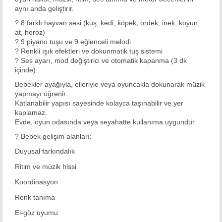
aynı anda geliştirir.
?
8 farklı hayvan sesi
(kuş, kedi, köpek, ördek, inek, koyun,
at, horoz)
?
9 piyano tuşu
ve
9 eğlenceli melodi
?
Renkli ışık efektleri
ve
dokunmatik tuş sistemi
?
Ses ayarı, mod değiştirici ve otomatik kapanma (3 dk
içinde)
Bebekler ayağıyla, elleriyle veya oyuncakla dokunarak müzik
yapmayı öğrenir.
Katlanabilir yapısı sayesinde kolayca taşınabilir ve yer
kaplamaz.
Evde, oyun odasında veya seyahatte kullanıma uygundur.
?
Bebek gelişim alanları:
Duyusal farkındalık
Ritim ve müzik hissi
Koordinasyon
Renk tanıma
El-göz uyumu