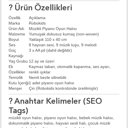
?
Ürün Özellikleri
Özellik
Açıklama
Marka
Robokids
Ürün Adı
Müzikli Piyano Oyun Halısı
Malzeme
Yumuşak dokusuz kumaş (non-woven)
Boyut
Yaklaşık 110 x 40 cm
Ses
8 hayvan sesi, 9 müzik tuşu, 9 melodi
Güç
3 x AA pil (dahil değildir)
Kaynağı
Yaş Grubu
12 ay ve üzeri
Ek
Kaymaz taban, otomatik kapanma, ses ayarı,
Özellikler
renkli ışıklar
Temizlik
Nemli bezle silinebilir
Kutu İçeriği
1 adet piyano oyun halısı
Menşei
Çin (Robokids kontrolünde üretilmiştir)
?
Anahtar Kelimeler (SEO
Tags)
müzikli oyun halısı, piyano oyun halısı, bebek müzik halısı,
dokunmatik piyano halısı, hayvan sesli halı, çocuk müzik