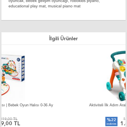
oyuncak, bebek gelişim oyuncağı, robokids piyano,
educational play mat, musical piano mat
İlgili Ürünler
Aktiviteli İlk Adım Arabası - Yürüme Yardımcısı
1.800,00 TL
%22
1.400,00 TL
indirim