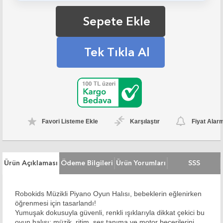
Sepete Ekle
Tek Tıkla Al
Favori Listeme Ekle
Karşılaştır
Fiyat Alar
Ürün Açıklaması
Ödeme Bilgileri
Ürün Yorumları
SSS
Robokids
Müzikli Piyano Oyun Halısı
, bebeklerin eğlenirken
öğrenmesi için tasarlandı!
Yumuşak dokusuyla güvenli, renkli ışıklarıyla dikkat çekici bu
oyun halısı; müzik, ritim, ses tanıma ve motor becerilerini